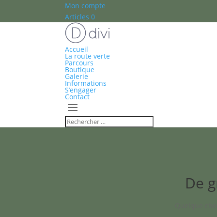
Mon compte
Articles 0
Accueil
La route verte
Parcours
Boutique
Galerie
Informations
S’engager
Contact
De g
Quelque chos