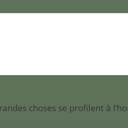
randes choses se profilent à l’ho
e d’énorme se prépare ! Notre boutique est en chantier et sera bie